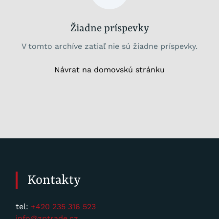
Žiadne príspevky
V tomto archíve zatiaľ nie sú žiadne príspevky.
Návrat na domovskú stránku
Kontakty
tel:
+420 235 316 523
info@zptrade.cz