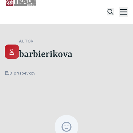
Skip to content
Men
AUTOR
barbierikova
0 príspevkov